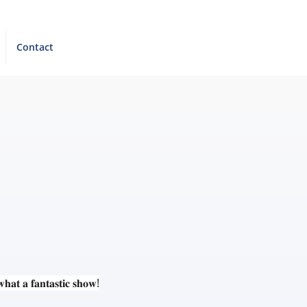
Contact
𝐭 𝐚 𝐟𝐚𝐧𝐭𝐚𝐬𝐭𝐢𝐜 𝐬𝐡𝐨𝐰!