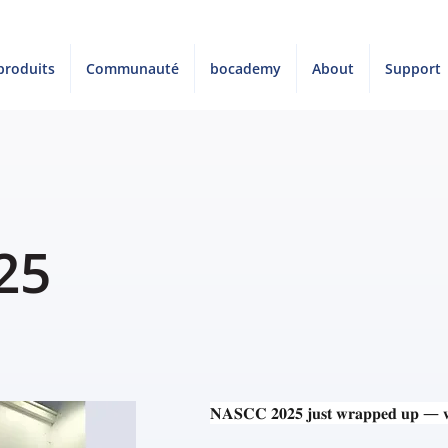
 produits
Communauté
bocademy
About
Support
25
𝐍𝐀𝐒𝐂𝐂 𝟐𝟎𝟐𝟓 𝐣𝐮𝐬𝐭 𝐰𝐫𝐚𝐩𝐩𝐞𝐝 𝐮𝐩 — 𝐰𝐡