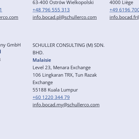
63-400 Ostrów Wielkopolski
4000 Liège
1
+48 796 555 313
+49 6196 70
erco.com
info.bocad.pl@schullerco.com
info.bocad.f
any GmbH
SCHULLER CONSULTING (M) SDN.
d
BHD.
m
Malaisie
Level 23, Menara Exchange
106
Lingkaran TRX, Tun Razak
Exchange
55188 Kuala Lumpur
+60 1220 344 79
info.bocad.my@schullerco.com