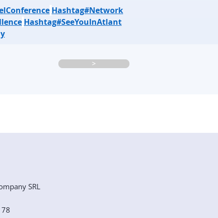
elConference
Hashtag#Network
llence
Hashtag#SeeYouInAtlant
y
>
ompany SRL
e 78