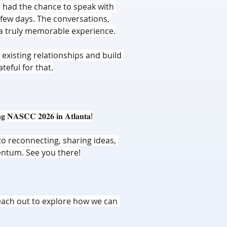
 had the chance to speak with 
few days. The conversations, 
 a truly memorable experience.
xisting relationships and build 
eful for that.
𝐍𝐀𝐒𝐂𝐂 𝟐𝟎𝟐𝟔 𝐢𝐧 𝐀𝐭𝐥𝐚𝐧𝐭𝐚!
to reconnecting, sharing ideas, 
ntum. See you there!
reach out to explore how we can 