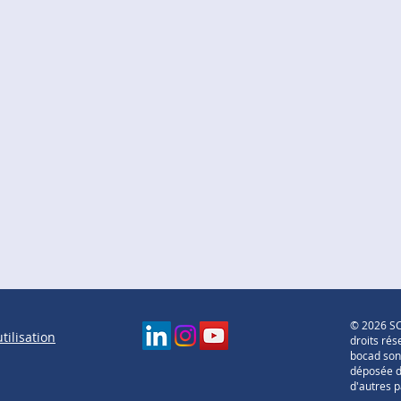
©
2026 SC
tilisation
droits ré
bocad son
déposée 
d'autres p