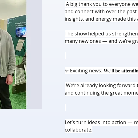
 A big thank you to everyone we
and connect with over the past 
insights, and energy made this
The show helped us strengthen e
many new ones — and we’re grat
✨ Exciting news: 𝐖𝐞’𝐥𝐥 𝐛𝐞 𝐚𝐭𝐭𝐞𝐧𝐝𝐢𝐧𝐠 
 We’re already looking forward 
and continuing the great mome
Let’s turn ideas into action — 
collaborate.