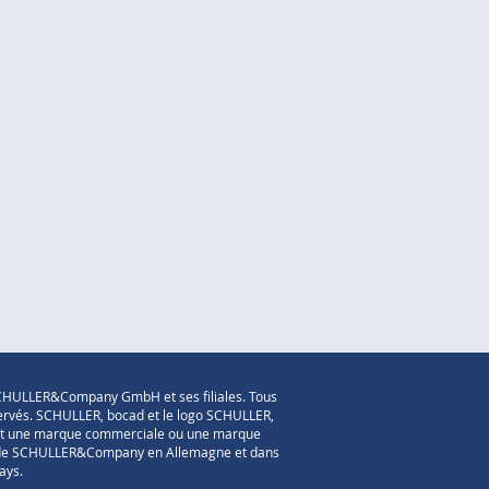
HULLER&Company GmbH et ses filiales. Tous
servés. SCHULLER, bocad et le logo SCHULLER,
t une marque commerciale ou une marque
de SCHULLER&Company en Allemagne et dans
ays.