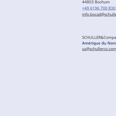
44803 Bochum
+49 6196 700 830
info.bocad@schull
SCHULLER&Comp
Amérique du Nor
us@schullerco.co