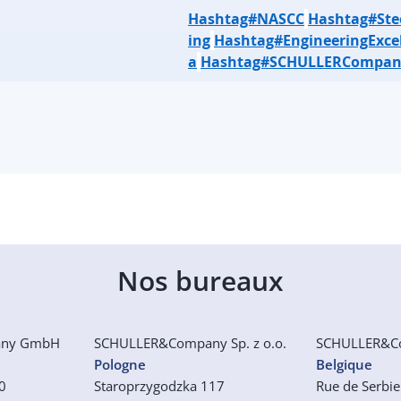
Hashtag#NASCC
Hashtag#Ste
ing
Hashtag#EngineeringExce
a
Hashtag#SCHULLERCompan
Nos bureaux
any GmbH
SCHULLER&Company Sp. z o.o.
SCHULLER&C
Pologne
Belgique
50
Staroprzygodzka 117
Rue de Serbi