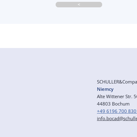
<
SCHULLER&Comp
Niemcy
Alte Wittener Str. 
44803 Bochum
+49 6196 700 830
info.bocad@schull