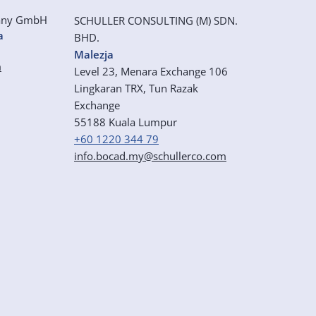
any GmbH
SCHULLER CONSULTING (M) SDN.
a
BHD.
Malezja
m
Level 23, Menara Exchange 106
Lingkaran TRX, Tun Razak
Exchange
55188 Kuala Lumpur
+60 1220 344 79
info.bocad.my@schullerco.com