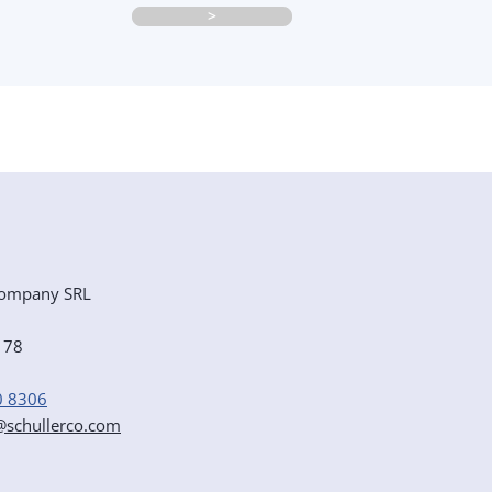
>
ompany SRL
e 78
0 8306
r@schullerco.com