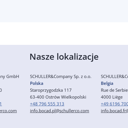
Nasze lokalizacje
any GmbH
SCHULLER&Company Sp. z o.o.
SCHULLER&C
Polska
Belgia
50
Staroprzygodzka 117
Rue de Serbi
63-400 Ostrów Wielkopolski
4000 Liège
1
+48 796 555 313
+49 6196 70
erco.com
info.bocad.pl@schullerco.com
info.bocad.f