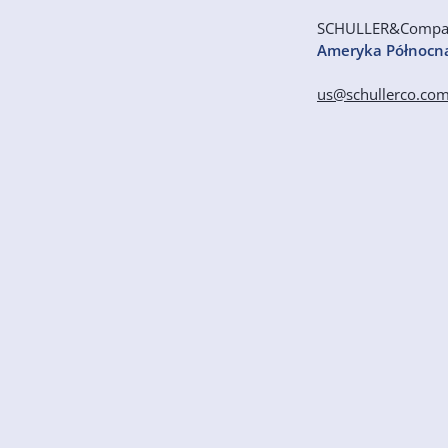
SCHULLER&Comp
Ameryka Północn
us@schullerco.co