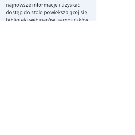
najnowsze informacje i uzyskać
dostęp do stale powiększającej się
biblioteki webinarów, samouczków
i szkoleń.
BOCADEMY
Zoptymalizuj procesy pracy w
systemie bocad i przyspiesz
wdrażanie nowych projektantów:
bocademy oferuje kursy online,
szkolenia stacjonarne, moduły e-
learningowe, a także szkolenia
dostosowane do Twoich
konkretnych potrzeb. Nasi trenerzy
są jednocześnie projektantami –