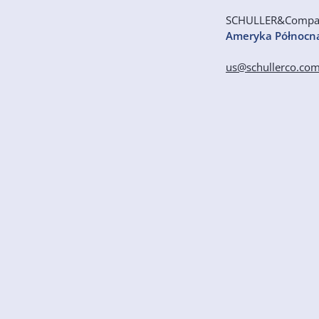
SCHULLER&Comp
Ameryka Północn
us@schullerco.co