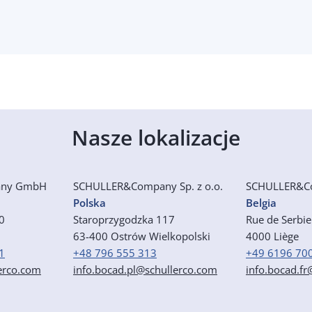
Nasze lokalizacje
any GmbH
SCHULLER&Company Sp. z o.o.
SCHULLER&C
Polska
Belgia
50
Staroprzygodzka 117
Rue de Serbi
63-400 Ostrów Wielkopolski
4000 Liège
1
+48 796 555 313
+49 6196 70
erco.com
info.bocad.pl@schullerco.com
info.bocad.f