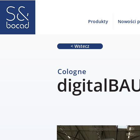
Produkty
Nowości 
< Wstecz
Cologne
digitalBA