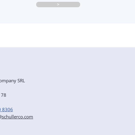
>
ompany SRL
e 78
0 8306
r@schullerco.com