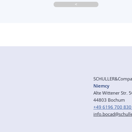
<
SCHULLER&Comp
Niemcy
Alte Wittener Str. 
44803 Bochum
+49 6196 700 830
info.bocad@schull