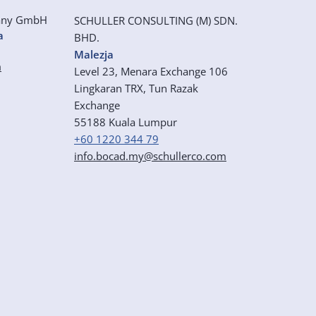
any GmbH
SCHULLER CONSULTING (M) SDN.
a
BHD.
Malezja
m
Level 23, Menara Exchange 106
Lingkaran TRX, Tun Razak
Exchange
55188 Kuala Lumpur
+60 1220 344 79
info.bocad.my@schullerco.com