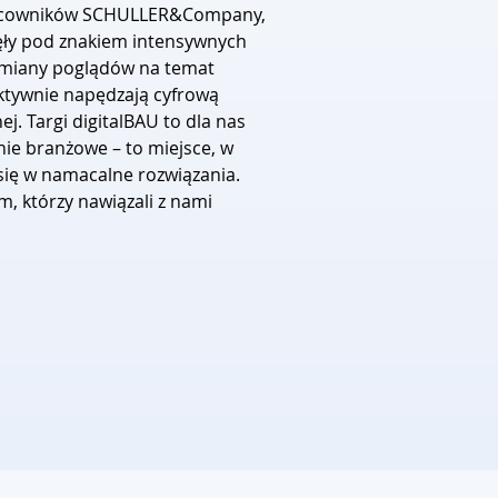
pracowników SCHULLER&Company, 
ęły pod znakiem intensywnych 
miany poglądów na temat 
ktywnie napędzają cyfrową 
. Targi digitalBAU to dla nas 
nie branżowe – to miejsce, w 
się w namacalne rozwiązania. 
, którzy nawiązali z nami 