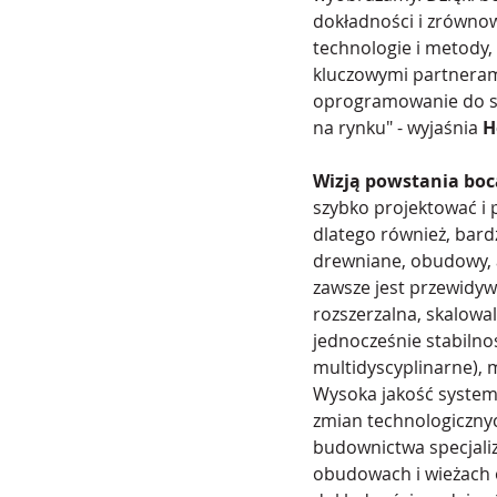
dokładności i zrówno
technologie i metody,
kluczowymi partnerami
oprogramowanie do sz
na rynku" - wyjaśnia 
H
Wizją powstania boca
szybko projektować i 
dlatego również, bard
drewniane, obudowy, 
zawsze jest przewidyw
rozszerzalna, skalow
jednocześnie stabilno
multidyscyplinarne),
Wysoka jakość systemu
zmian technologicznyc
budownictwa specjali
obudowach i wieżach 