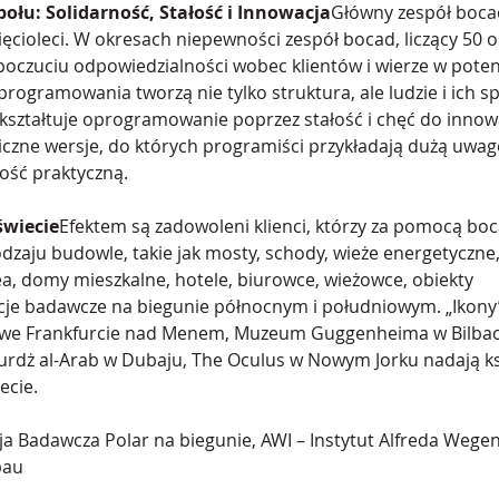
ołu: Solidarność, Stałość i Innowacja
Główny zespół bocad
ięcioleci. W okresach niepewności zespół bocad, liczący 50 o
 poczuciu odpowiedzialności wobec klientów i wierze w poten
rogramowania tworzą nie tylko struktura, ale ludzie i ich sp
 kształtuje oprogramowanie poprzez stałość i chęć do innowa
iczne wersje, do których programiści przykładają dużą uwagę
ość praktyczną.
świecie
Efektem są zadowoleni klienci, którzy za pomocą boc
odzaju budowle, takie jak mosty, schody, wieże energetyczne, 
, domy mieszkalne, hotele, biurowce, wieżowce, obiekty 
je badawcze na biegunie północnym i południowym. „Ikony” 
e Frankfurcie nad Menem, Muzeum Guggenheima w Bilbao, 
rdż al-Arab w Dubaju, The Oculus w Nowym Jorku nadają ksz
ecie.
ja Badawcza Polar na biegunie, AWI – Instytut Alfreda Wegen
bau