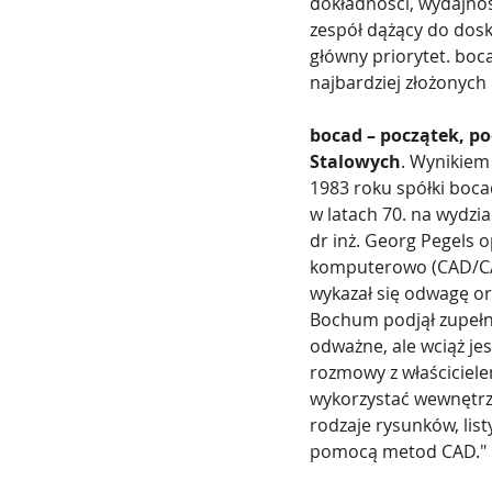
dokładności, wydajnoś
zespół dążący do dosk
główny priorytet. boc
najbardziej złożonych 
bocad – początek, p
Stalowych
. Wynikiem
1983 roku spółki boca
w latach 70. na wydzia
dr inż. Georg Pegels
komputerowo (CAD/CAM)
wykazał się odwagę or
Bochum podjął zupełni
odważne, ale wciąż je
rozmowy z właściciel
wykorzystać wewnętrz
rodzaje rysunków, lis
pomocą metod CAD."