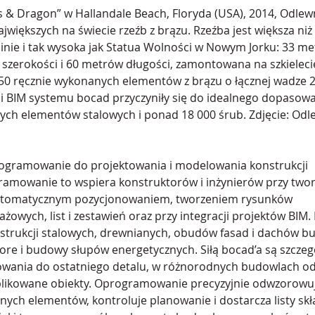
 & Dragon” w Hallandale Beach, Floryda (USA), 2014, Odlewn
ajwiększych na świecie rzeźb z brązu. Rzeźba jest większa ni
nie i tak wysoka jak Statua Wolności w Nowym Jorku: 33 me
szerokości i 60 metrów długości, zamontowana na szkielecie
 250 ręcznie wykonanych elementów z brązu o łącznej wadze 2
ości BIM systemu bocad przyczyniły się do idealnego dopasowa
ych elementów stalowych i ponad 18 000 śrub. Zdjęcie: Odl
ogramowanie do projektowania i modelowania konstrukcji 
ramowanie to wspiera konstruktorów i inżynierów przy twor
automatycznym pozycjonowaniem, tworzeniem rysunków 
owych, list i zestawień oraz przy integracji projektów BIM.
strukcji stalowych, drewnianych, obudów fasad i dachów b
shore i budowy słupów energetycznych. Siłą bocad’a są szcze
wania do ostatniego detalu, w różnorodnych budowlach od
ikowane obiekty. Oprogramowanie precyzyjnie odwzorowuj
nych elementów, kontroluje planowanie i dostarcza listy skł