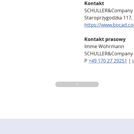
Kontakt
SCHULLER&Company Sp.
Staroprzygodzka 117,
https://www.bocad.co
Kontakt prasowy
Imme Wöhrmann
SCHULLER&Company Gm
P 
+49 170 27 29251
 | 
<