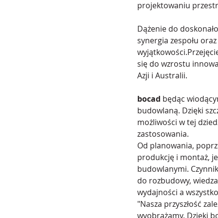
projektowaniu przest
Dążenie do doskonałoś
synergia zespołu ora
wyjątkowości.Przejęc
się do wzrostu innowa
Azji i Australii.
bocad 
będąc wiodącym
budowlaną. Dzięki sz
możliwości w tej dzie
zastosowania.
Od planowania, poprz
produkcję i montaż, 
budowlanymi. Czynniki
do rozbudowy, wiedza 
wydajności a wszystko
"Nasza przyszłość zal
wyobrażamy. Dzięki bo