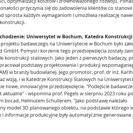
ci, optymalizacji kosztów i zrównoważonego rozwoju. Pona
onałości przyczynia się do zadowolenia klientów co stanowi
ad sprosta każdym wymaganiom i umożliwia realizację nawe
konstrukcji.
ochodzenie: Uniwersytet w Bochum, Katedra Konstrukcji
 projektu badawczego na Uniwersytecie w Bochum było zało
d GmbH. Pomysł i korzenie tego przedsięwzięcia zostały zai
le konstrukcji stalowych. Jako jeden z pierwszych badaczy, p
 opracował podstawy projektowania i produkcji wspomagane
 w branży budowlanej. Jego promotor, prof. dr inż. Karlhe
az wizją, i w Katedrze Konstrukcji Stalowych na Uniwersyteci
e nowe, innowacyjne przedsięwzięcie. "Podejście badawcze 
st aktualne" - wspomina prof. Pegels w sierpniu 2023 roku p
em bocad, Helmutem Schullerem. "Jako podstawę należało 
ny model 3D planowanego obiektu, na podstawie którego w
ty i informacje produkcyjne były automatycznie generowane 