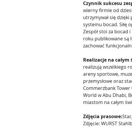
Czynnik sukcesu zesp
wierny firmie od dzies
utrzymywał się dzięki
systemu bocad. Siłę op
Zespół stoi za bocad i
roku publikowane są l
zachować funkcjonaln
Realizacje na całym 
realizują wszelkiego r
areny sportowe, muzea
przemysłowe oraz stac
Commerzbank Tower w
World w Abu Dhabi, Bu
miastom na całym świ
Zdjęcia prasowe:
Stac
Zdjęcie: WURST Stahl