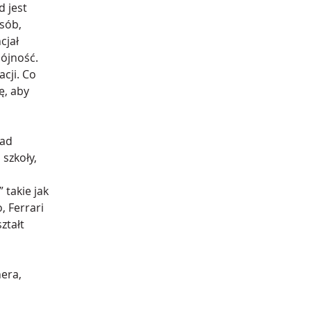
 jest 
sób, 
cjał 
ójność. 
cji. Co 
, aby 
ad 
szkoły, 
takie jak 
Ferrari 
tałt 
era, 