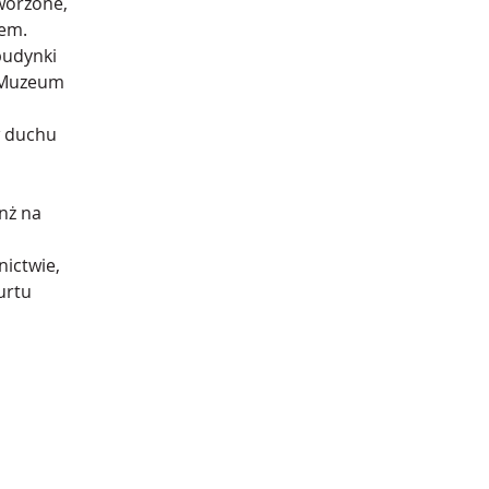
worzone, 
em. 
budynki 
, Muzeum 
 duchu 
ż na 
ictwie, 
urtu 