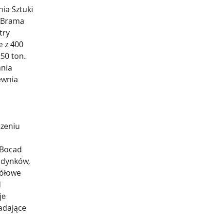
ia Sztuki 
ż Brama 
try 
 z 400 
50 ton. 
nia 
ewnia 
zeniu 
 Bocad 
udynków, 
gółowe 
 
e 
adające 