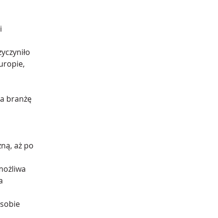
i 
yczyniło 
uropie, 
a branżę 
ną, aż po 
możliwa 
a 
sobie 