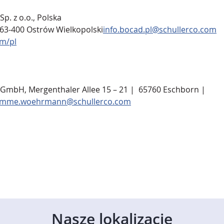
 z o.o., Polska
 63-400 Ostrów 
Wielkopolski
info.bocad.pl@schullerco.com
m/pl
bH, Mergenthaler Allee 15 – 21 |  65760 Eschborn |
imme.woehrmann@schullerco.com
Nasze lokalizacje