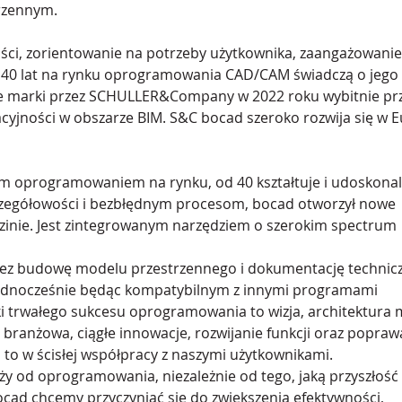
rzennym.
ci, zorientowanie na potrzeby użytkownika, zaangażowanie
z 40 lat na rynku oprogramowania CAD/CAM świadczą o jego 
ie marki przez SCHULLER&Company w 2022 roku wybitnie prz
cyjności w obszarze BIM. S&C bocad szeroko rozwija się w E
 oprogramowaniem na rynku, od 40 kształtuje i udoskonal
czegółowości i bezbłędnym procesom, bocad otworzył nowe 
dzinie. Jest zintegrowanym narzędziem o szerokim spectrum 
ez budowę modelu przestrzennego i dokumentację technicz
jednocześnie będąc kompatybilnym z innymi programami 
 trwałego sukcesu oprogramowania to wizja, architektura 
branżowa, ciągłe innowacje, rozwijanie funkcji oraz popraw
 to w ścisłej współpracy z naszymi użytkownikami.
eży od oprogramowania, niezależnie od tego, jaką przyszłość 
cad chcemy przyczyniać się do zwiększenia efektywności, 