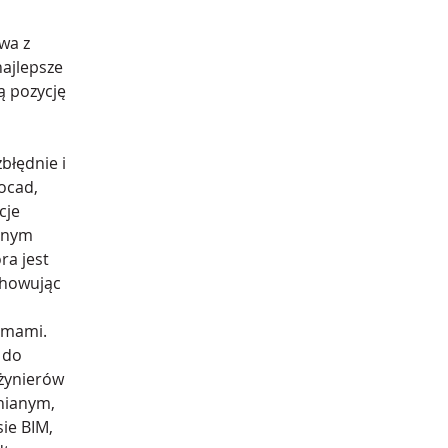
wa z 
ajlepsze 
 pozycję 
błędnie i 
ocad, 
cje 
pnym 
a jest 
chowując 
emami. 
 do 
żynierów 
nianym, 
e BIM, 