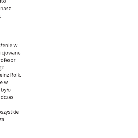
dto 
 nasz 
t 
 
żenie w 
nicjowane 
rofesor 
go 
inz Roik, 
e w 
było 
odczas 
szystkie 
za 