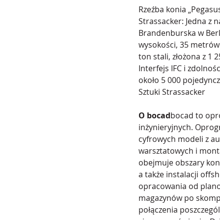
Rzeźba konia „Pegasus
Strassacker: Jedna z n
Brandenburska w Berli
wysokości, 35 metrów 
ton stali, złożona z 1
Interfejs IFC i zdoln
około 5 000 pojedyncz
Sztuki Strassacker
O bocad
bocad to opr
inżynieryjnych. Oprog
cyfrowych modeli z 
warsztatowych i montaż
obejmuje obszary kon
a także instalacji off
opracowania od plano
magazynów po skompl
połączenia poszczegól