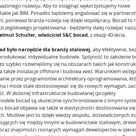
ważonego rozwoju. Aby to osiągnąć wykorzystujemy nowe 
 takie jak BIM. Ponadto będziemy angażować się w partnerst
, ponieważ branża rozwija się dzięki współpracy. Bocad to n
czegółowego projektowania - będziemy dalej rozwijać naszą
elmut Schuller, właściciel S&C bocad
, z okazji 40-lecia.
d było narzędzie dla branży stalowej
, aby efektywnie, bez
produkować indywidualne budowle. Spójność to założenie b
zo szybko rozwinęliśmy się na obszarach takich jak konstruk
a także instalacje offshore i budowa wież. Warunkiem wstę
anie przez programistów architektury oprogramowania, któr
alna i może stale dostosowywać się do nowych wymagań, za
ść. W złożonej infrastrukturze budowlanej (projekty 
 modele bocad są skutecznie synchronizowane z innymi syst
 bocad objawia się także w elastyczności dostosowania się
h. Możliwe jest to dzięki wiedzy zespołu, doświadczonych in
zujących się między innymi w budownictwie stalowym, drew
oraz znajomości rosnących wymagań deweloperów w zakresi