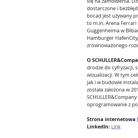
się na zamówienia. D
dostarczone i bezbł
bocad jest używany pr
to 
m.in
. Arena Ferrar
Guggenheima w Bilbao
Hamburger HafenCity,
zrównoważonego rozw
O SCHULLER&Compa
drodze do cyfryzacji,
wizualizacji. W tym 
jak i w budowie instal
została założona w 20
SCHULLER&Company prz
oprogramowanie z por
Strona internetowa
LinkedIn:
Link