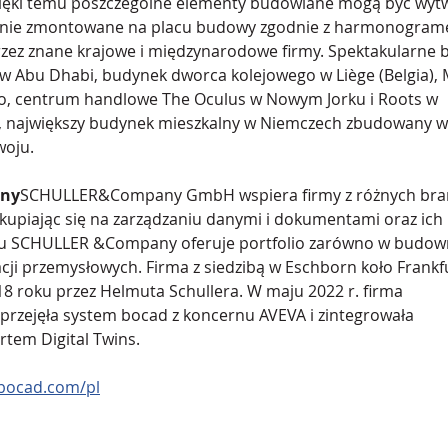
zięki temu poszczególne elementy budowlane mogą być wyt
ędnie zmontowane na placu budowy zgodnie z harmonogram
zez znane krajowe i międzynarodowe firmy. Spektakularne 
i w Abu Dhabi, budynek dworca kolejowego w Liège (Belgia)
, centrum handlowe The Oculus w Nowym Jorku i Roots w 
 największy budynek mieszkalny w Niemczech zbudowany w
oju.
ny
SCHULLER&Company GmbH wspiera firmy z różnych bran
 skupiając się na zarządzaniu danymi i dokumentami oraz ich 
celu SCHULLER &Company oferuje portfolio zarówno w budown
acji przemysłowych. Firma z siedzibą w Eschborn koło Frankf
18 roku przez Helmuta Schullera. W maju 2022 r. firma 
ejęła system bocad z koncernu AVEVA i zintegrowała 
tem Digital Twins.
bocad.com/pl