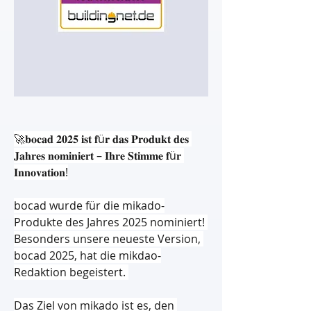
🚀𝐛𝐨𝐜𝐚𝐝 𝟐𝟎𝟐𝟓 𝐢𝐬𝐭 𝐟ü𝐫 𝐝𝐚𝐬 𝐏𝐫𝐨𝐝𝐮𝐤𝐭 𝐝𝐞𝐬 
𝐉𝐚𝐡𝐫𝐞𝐬 𝐧𝐨𝐦𝐢𝐧𝐢𝐞𝐫𝐭 – 𝐈𝐡𝐫𝐞 𝐒𝐭𝐢𝐦𝐦𝐞 𝐟ü𝐫 
𝐈𝐧𝐧𝐨𝐯𝐚𝐭𝐢𝐨𝐧!
bocad wurde für die mikado-
Produkte des Jahres 2025 nominiert! 
Besonders unsere neueste Version, 
bocad 2025, hat die mikdao-
Redaktion begeistert. 
Das Ziel von mikado ist es, den 