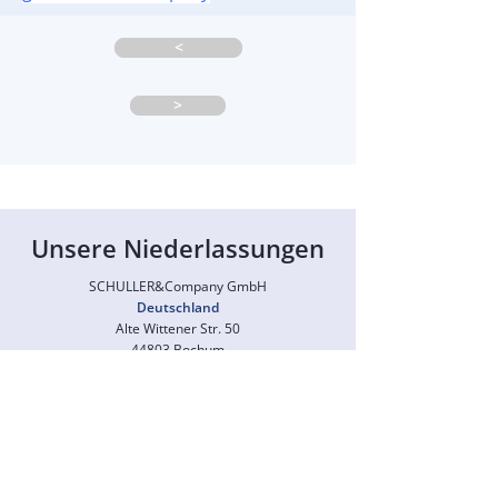
<
>
Unsere Niederlassungen
SCHULLER&Company GmbH
Deutschland
Alte Wittener Str. 50
44803 Bochum
+49 6196 700 8301
info.bocad@schullerco.com
SCHULLER&Company
Sp. z o.o.
Polen
Staroprzygodzka 117
63-400 Ostrów Wielkopolski