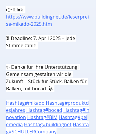
👉 𝐋𝐢𝐧𝐤: 
https://www.buildingnet.de/leserprei
se-mikado-2025.htm
⏳ Deadline: 7. April 2025 – jede 
Stimme zählt! 
✨ Danke für Ihre Unterstützung! 
Gemeinsam gestalten wir die 
Zukunft – Stück für Stück, Balken für 
Balken, mit bocad. 🚀 
Hashtag#mikado
Hashtag#produktd
esjahres
Hashtag#bocad
Hashtag#In
novation
Hashtag#BIM
Hashtag#pel
emedia
Hashtag#buildingnet
Hashta
g#SCHULLERCompany