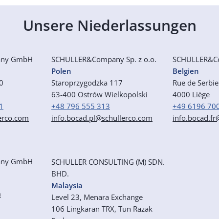
Unsere Niederlassungen
any GmbH
SCHULLER&Company
Sp. z o.o.
SCHULLER&C
Polen
Belgien
50
Staroprzygodzka 117
Rue de Serbi
63-400 Ostrów Wielkopolski
4000 Liège
1
+48 796 555 313
+49 6196 70
erco.com
info.bocad.pl@schullerco.com
info.bocad.f
any GmbH
SCHULLER CONSULTING (M) SDN.
BHD.
Malaysia
m
Level 23, Menara Exchange
106
Lingkaran TRX, Tun Razak