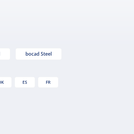
l
bocad Steel
DK
ES
FR