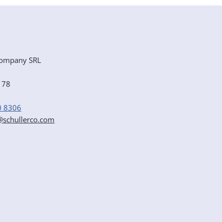
ompany SRL
e 78
0 8306
r@schullerco.com