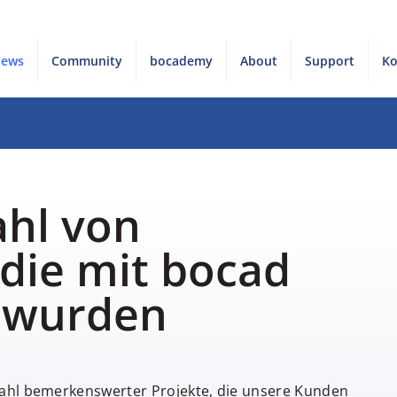
News
Community
bocademy
About
Support
Ko
hl von
 die mit bocad
 wurden
wahl bemerkenswerter Projekte, die unsere Kunden