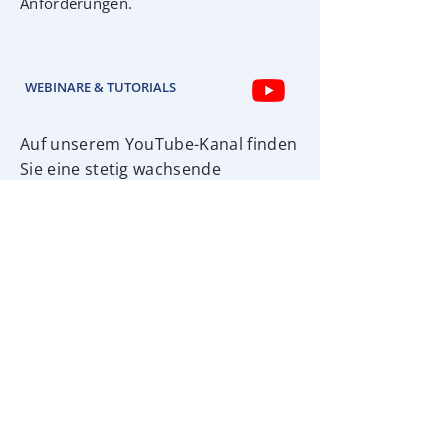
Anforderungen.
WEBINARE & TUTORIALS
Auf unserem YouTube-Kanal finden
Sie eine stetig wachsende
Sammlung an Webinaren, Tutorials
und Video-Trainings.
BOCADEMY
Onlinekurse, Präsenztrainings, E-
Learning-Module sowie
individuellen Firmenschulungen.
Fachlich fundiert, praxisnah und