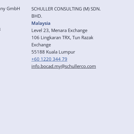
any GmbH
SCHULLER CONSULTING (M) SDN.
BHD.
Malaysia
m
Level 23, Menara Exchange
106
Lingkaran TRX, Tun Razak
Exchange
55188 Kuala Lumpur
+60 1220 344 79
info.bocad.my@schullerco.com