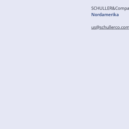
SCHULLER&Comp
Nordamerika
us@schullerco.co