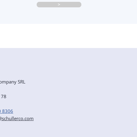
>
ompany SRL
e 78
0 8306
r@schullerco.com