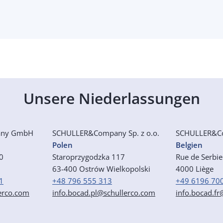
Unsere Niederlassungen
any GmbH
SCHULLER&Company
Sp. z o.o.
SCHULLER&C
Polen
Belgien
50
Staroprzygodzka 117
Rue de Serbi
63-400 Ostrów Wielkopolski
4000 Liège
1
+48 796 555 313
+49 6196 70
erco.com
info.bocad.pl@schullerco.com
info.bocad.f