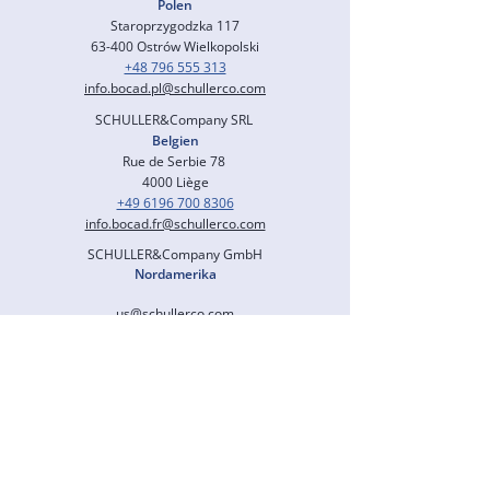
Polen
Staroprzygodzka 117
63-400 Ostrów Wielkopolski
+48 796 555 313
info.bocad.pl@schullerco.com
SCHULLER&Company SRL
Belgien
Rue de Serbie 78
4000 Liège
+49 6196 700 8306
info.bocad.fr@schullerco.com
SCHULLER&Company GmbH
Nordamerika
us@schullerco.com
SCHULLER CONSULTING (M) SDN. BHD.
Malaysia
Level 23, Menara Exchange 106
Lingkaran TRX,
Tun Razak Exchange
55188 Kuala Lumpur
+60 1220 344 79
info.bocad.my@schullerco.com