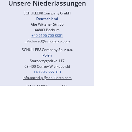
Unsere Niederlassungen
SCHULLER&Company GmbH
Deutschland
Alte Wittener Str. 50
44803 Bochum
+49 6196 700 8301
info.bocad@schullerco.com
SCHULLER&Company
Sp. z o.o.
Polen
Staroprzygodzka 117
63-400 Ostrów Wielkopolski
+48 796 555 313
info.bocad.pl@schullerco.com
SCHULLER&Company SRL
Belgien
Rue de Serbie 78
4000 Liège
+49 6196 700 8306
info.bocad.fr@schullerco.com
SCHULLER&Company GmbH
Nordamerika